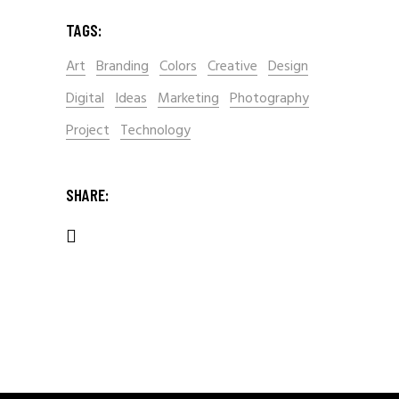
TAGS:
Art
Branding
Colors
Creative
Design
Digital
Ideas
Marketing
Photography
Project
Technology
SHARE: