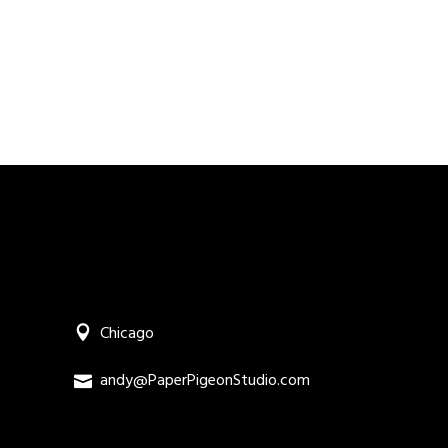
Chicago
andy@PaperPigeonStudio.com