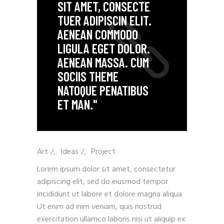
SIT AMET, CONSECTE
TUER ADIPISCIN ELIT.
AENEAN COMMODO
LIGULA EGET DOLOR.
AENEAN MASSA. CUM
SOCIIS THEME
NATOQUE PENATIBUS
ET MAN."
Art
/
Ideas
/
Project
Lorem ipsum dolor sit amet, consectetur
adipiscing elit, sed do eiusmod tempor
incididunt ut labore et dolore magna aliqua.
Ut enim ad inim veniam, quis nostrud
exercitation ullamco laboris nisi ut aliquip ex